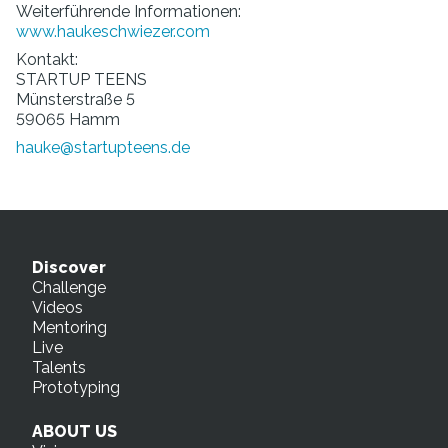
Weiterführende Informationen:
www.haukeschwiezer.com
Kontakt:
STARTUP TEENS
Münsterstraße 5
59065 Hamm
hauke@startupteens.de
Discover
Challenge
Videos
Mentoring
Live
Talents
Prototyping
ABOUT US