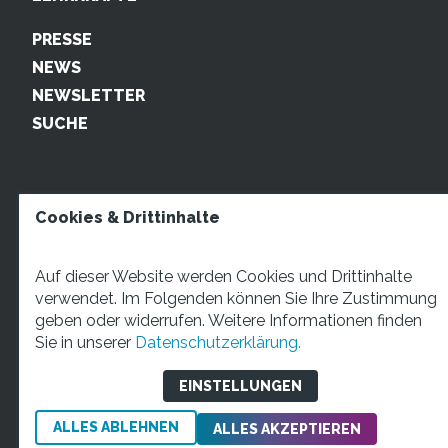
PRESSE
NEWS
NEWSLETTER
SUCHE
Cookies & Drittinhalte
Auf dieser Website werden Cookies und Drittinhalte
verwendet. Im Folgenden können Sie Ihre Zustimmung
geben oder widerrufen. Weitere Informationen finden
STARTUP TEENS Münsterstraße 5, 59065 Hamm. Fon:
Sie in unserer
Datenschutzerklärung.
+49 2381 4870207 Mail:
info@startupteens.de
EINSTELLUNGEN
ALLES ABLEHNEN
Impressum
Datenschutzerklärung
ALLES AKZEPTIEREN