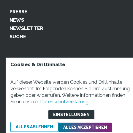
PRESSE
NEWS
NEWSLETTER
SUCHE
Cookies & Drittinhalte
Auf dieser Website werden Cookies und Drittinhalte
verwendet. Im Folgenden können Sie Ihre Zustimmung
geben oder widerrufen. Weitere Informationen finden
STARTUP TEENS Münsterstraße 5, 59065 Hamm. Fon:
Sie in unserer
Datenschutzerklärung.
+49 2381 4870207 Mail:
info@startupteens.de
EINSTELLUNGEN
ALLES ABLEHNEN
Impressum
Datenschutzerklärung
ALLES AKZEPTIEREN