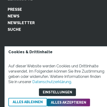
PRESSE
NEWS
NEWSLETTER
SUCHE
Cookies & Drittinhalte
Auf dieser Website werden Cookies und Drittinhalte
verwendet. Im Folgenden können Sie Ihre Zustimmung
geben oder widerrufen. Weitere Informationen finden
STARTUP TEENS Münsterstraße 5, 59065 Hamm. Fon:
Sie in unserer
Datenschutzerklärung.
+49 2381 4870207 Mail:
info@startupteens.de
EINSTELLUNGEN
ALLES ABLEHNEN
Impressum
Datenschutzerklärung
ALLES AKZEPTIEREN