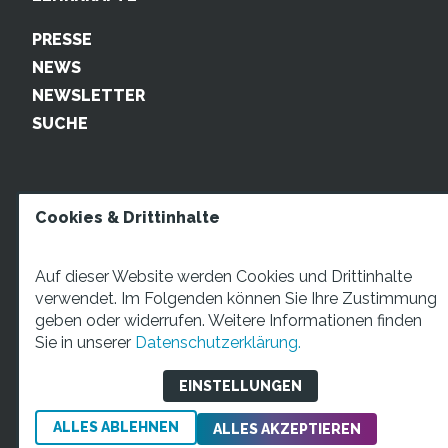
PRESSE
NEWS
NEWSLETTER
SUCHE
Cookies & Drittinhalte
Auf dieser Website werden Cookies und Drittinhalte
verwendet. Im Folgenden können Sie Ihre Zustimmung
geben oder widerrufen. Weitere Informationen finden
STARTUP TEENS Münsterstraße 5, 59065 Hamm. Fon:
Sie in unserer
Datenschutzerklärung.
+49 2381 4870207 Mail:
info@startupteens.de
EINSTELLUNGEN
ALLES ABLEHNEN
Impressum
Datenschutzerklärung
ALLES AKZEPTIEREN