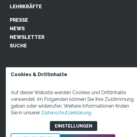
LEHRKRÄFTE
PRESSE
NEWS
NEWSLETTER
SUCHE
Cookies & Drittinhalte
Auf dieser Website werden Cookies und Drittinhalte
verwendet. Im Folgenden können Sie Ihre Zustimmung
geben oder widerrufen. Weitere Informationen finden
STARTUP TEENS Münsterstraße 5, 59065 Hamm. Fon:
Sie in unserer
Datenschutzerklärung.
+49 2381 4870207 Mail:
info@startupteens.de
EINSTELLUNGEN