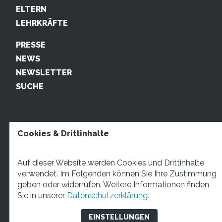
ELTERN
LEHRKRÄFTE
PRESSE
NEWS
NEWSLETTER
SUCHE
Cookies & Drittinhalte
Auf dieser Website werden Cookies und Drittinhalte
verwendet. Im Folgenden können Sie Ihre Zustimmung
geben oder widerrufen. Weitere Informationen finden
STARTUP TEENS Münsterstraße 5, 59065 Hamm. Fon:
Sie in unserer
Datenschutzerklärung.
+49 2381 4870207 Mail:
info@startupteens.de
EINSTELLUNGEN