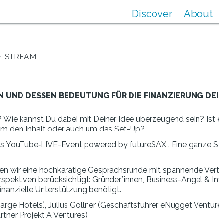
Discover
About
VE-STREAM
N UND DESSEN BEDEUTUNG FÜR DIE FINANZIERUNG DEI
 Wie kannst Du dabei mit Deiner Idee überzeugend sein? Ist e
r um den Inhalt oder auch um das Set-Up?
ues YouTube‑LIVE-Event powered by futureSAX . Eine ganze S
haben wir eine hochkarätige Gesprächsrunde mit spannende Vert
pektiven berücksichtigt: Gründer*innen, Business-Angel & In
finanzielle Unterstützung benötigt.
 Charge Hotels), Julius Göllner (Geschäftsführer eNugget Vent
ner Projekt A Ventures).