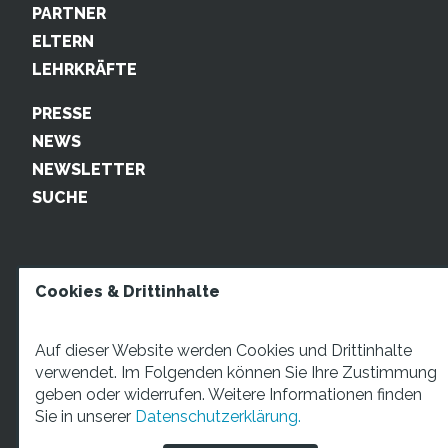
PARTNER
ELTERN
LEHRKRÄFTE
PRESSE
NEWS
NEWSLETTER
SUCHE
Cookies & Drittinhalte
Auf dieser Website werden Cookies und Drittinhalte
verwendet. Im Folgenden können Sie Ihre Zustimmung
geben oder widerrufen. Weitere Informationen finden
STARTUP TEENS Münsterstraße 5, 59065 Hamm. Fon:
Sie in unserer
Datenschutzerklärung.
+49 2381 4870207 Mail:
info@startupteens.de