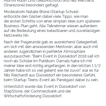
Alumni Rubin Lind (Skills4School) und Nils Reichardt
(Sharezone) besonders gefragt.
Moderatorin Natalie Brüne (Startup Schule)
entlockte den Gästen dabei viele Tipps, wie man
die ersten Schritte von einer simplen Idee zum späteren
Business-Plan geht. Alle Teilnehmer wiesen außerdem
auf die Bedeutung eines belastbaren und zuverlässigen
Netzwerks hin.
Nach der Fragerunde gab es ausreichend Gelegenheit,
um sich mit den anwesenden Mentoren, aber auch mit
anderen Jugendlichen in perfekter Atmosphäre
auszutauschen. "Beim Event in Düsseldorf 2018 saß ich
noch als Schüler im Publikum. Damals habe ich mit
meiner Idee erst richtig angefangen. In den letzten 1 1/2
Jahren habe ich so viel gelernt wie nie zuvor", war es für
Nils Reichardt aus Düsseldorf ein besonderes Gefühl,
beim Startup Teens-Event als Panelgast dabei zu sein.
Unterstützt wurde das Event in Düsseldorf von
StepStone, der Commerzbank und der
Wirtschaftsförderung Düsseldorf.