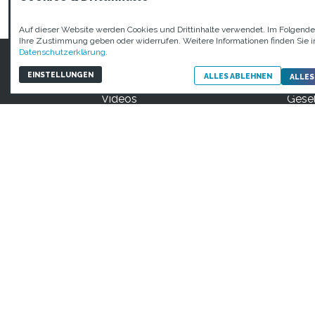
KREIS UNNA
Auf dieser Website werden Cookies und Drittinhalte verwendet. Im Folgend
Ihre Zustimmung geben oder widerrufen. Weitere Informationen finden Sie i
Datenschutzerklärung.
Discover
ABO
EINSTELLUNGEN
ALLES ABLEHNEN
ALLES
Challenge
Visio
Videos
Gesel
Mentoring
Beira
Live
Tea
Talents
Verei
Prototyping
FAQ
STARTUP TEENS Mün