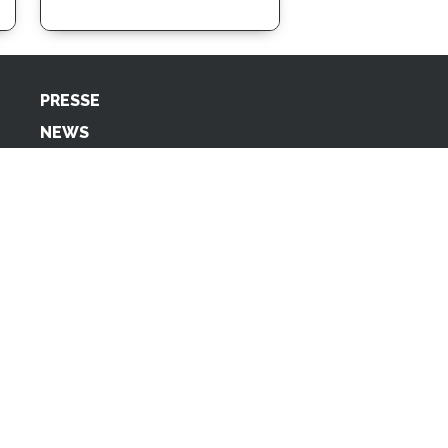
PRESSE
NEWS
NEWSLETTER
SUCHE
nfo@startupteens.de