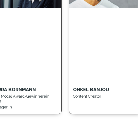
URA BORNMANN
ONKEL BANJOU
 Model Award-Gewinnerein
Content Creator
2
ger:in