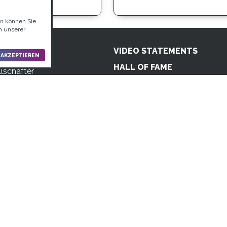
en können Sie
n unserer
UT US
VIDEO STATEMENTS
 AKZEPTIEREN
n
HALL OF FAME
lschafter
t
PARTNER
m
ELTERN
n
s
LEHRKRÄFTE
sterstraße 5, 59065 Hamm. Fon: +49 2381 4870207 Mail:
i