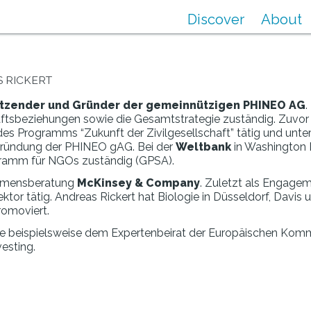
Discover
About
S RICKERT
itzender und Gründer der gemeinnützigen PHINEO AG
.
tsbeziehungen sowie die Gesamtstrategie zuständig. Zuvor w
des Programms “Zukunft der Zivilgesellschaft” tätig und unter
ie Gründung der PHINEO gAG. Bei der
Weltbank
in Washington D
ogramm für NGOs zuständig (GPSA).
nehmensberatung
McKinsey & Company
. Zuletzt als Engagem
ktor tätig. Andreas Rickert hat Biologie in Düsseldorf, Davis 
romoviert.
, wie beispielsweise dem Expertenbeirat der Europäischen Kom
vesting.