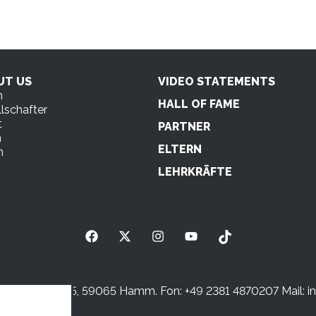
UT US
VIDEO STATEMENTS
n
HALL OF FAME
lschafter
t
PARTNER
m
ELTERN
n
s
LEHRKRÄFTE
sterstraße 5, 59065 Hamm. Fon: +49 2381 4870207 Mail:
i