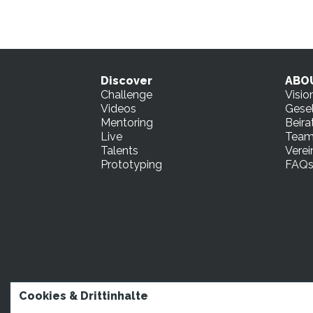
Discover
ABO
Challenge
Visio
Videos
Gesel
Mentoring
Beira
Live
Tea
Talents
Verei
Prototyping
FAQ
STARTUP TEENS Mün
Cookies & Drittinhalte