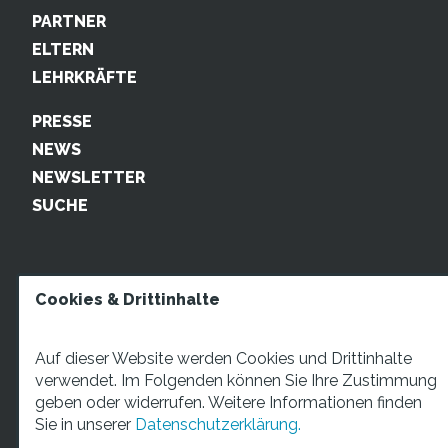
PARTNER
ELTERN
LEHRKRÄFTE
PRESSE
NEWS
NEWSLETTER
SUCHE
Cookies & Drittinhalte
Auf dieser Website werden Cookies und Drittinhalte
verwendet. Im Folgenden können Sie Ihre Zustimmung
geben oder widerrufen. Weitere Informationen finden
STARTUP TEENS Münsterstraße 5, 59065 Hamm. Fon:
Sie in unserer
Datenschutzerklärung.
+49 2381 4870207 Mail:
info@startupteens.de