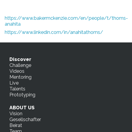
https://www.bakermckenzie.com/en/people/t/thoms-
anahita
https://www.linkedin.com/in/anahitathoms/
Discover
Challenge
Videos
Mentoring
Live
Talents
Prototyping
ABOUT US
Vision
Gesellschafter
Beirat
Team