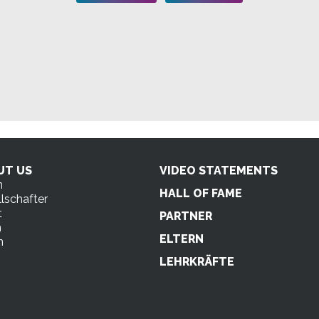
UT US
VIDEO STATEMENTS
n
HALL OF FAME
lschafter
t
PARTNER
m
ELTERN
n
s
LEHRKRÄFTE