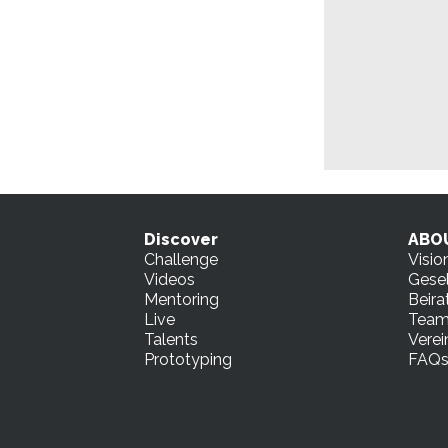
Discover
ABO
Challenge
Visio
Videos
Gesel
Mentoring
Beira
Live
Tea
Talents
Verei
Prototyping
FAQ