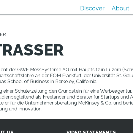
Discover
About
SER
TRASSER
ident der GWF MessSysteme AG mit Hauptsitz in Luzern (Schwe
irtschaftslehre an der FOM Frankfurt, der Universität St. Gal
as School of Business in Berkeley, California.
ng einer Schülerzeitung den Grundstein für eine Werbeagentu
dienbegleitend als Freelancer und Berater für Startups und 
te er für die Unternehmensberatung McKinsey & Co. und berie
ung und Innovation.
UT US
VIDEO STATEMENTS