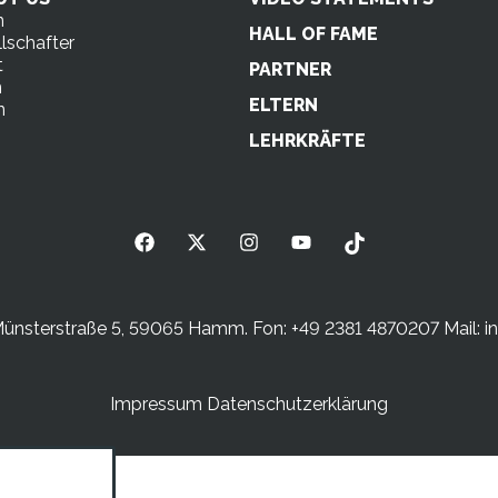
n
HALL OF FAME
lschafter
t
PARTNER
m
ELTERN
n
s
LEHRKRÄFTE
sterstraße 5, 59065 Hamm. Fon: +49 2381 4870207 Mail:
i
Impressum
Datenschutzerklärung