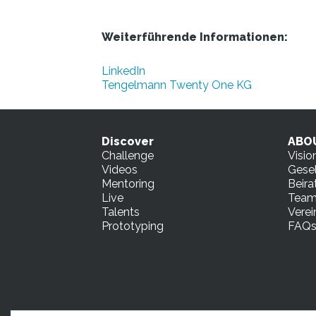
Weiterführende Informationen:
LinkedIn
Tengelmann Twenty One KG
Discover
ABO
Challenge
Visio
Videos
Gesel
Mentoring
Beira
Live
Tea
Talents
Verei
Prototyping
FAQ