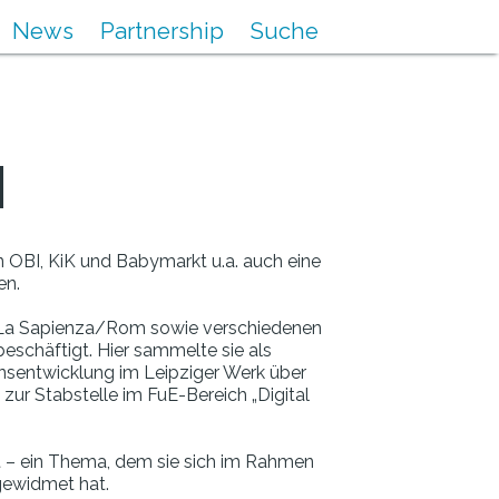
News
Partnership
Suche
N
 OBI, KiK und Babymarkt u.a. auch eine
en.
nd La Sapienza/Rom sowie verschiedenen
eschäftigt. Hier sammelte sie als
onsentwicklung im Leipziger Werk über
ur Stabstelle im FuE-Bereich „Digital
alt – ein Thema, dem sie sich im Rahmen
gewidmet hat.