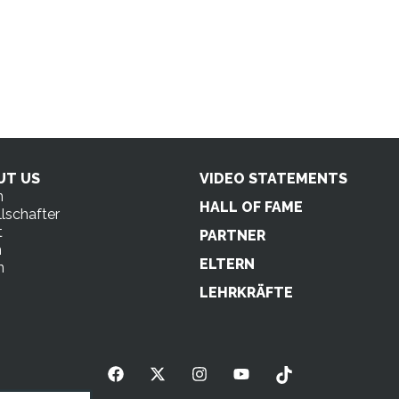
UT US
VIDEO STATEMENTS
n
HALL OF FAME
lschafter
t
PARTNER
m
ELTERN
n
s
LEHRKRÄFTE