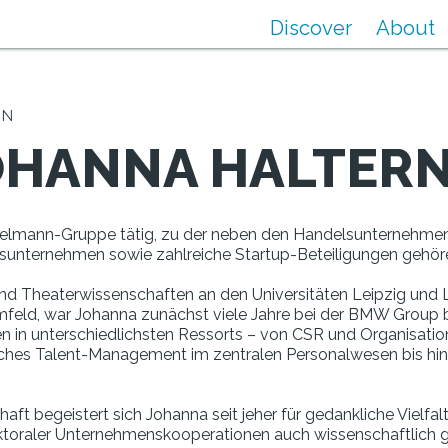
Discover
About
RN
JOHANNA HALTER
engelmann-Gruppe tätig, zu der neben den Handelsunternehmen
gsunternehmen sowie zahlreiche Startup-Beteiligungen gehör
- und Theaterwissenschaften an den Universitäten Leipzig u
mfeld, war Johanna zunächst viele Jahre bei der BMW Group b
en in unterschiedlichsten Ressorts – von CSR und Organisati
ches Talent-Management im zentralen Personalwesen bis hin z
chaft begeistert sich Johanna seit jeher für gedankliche Vielf
sektoraler Unternehmenskooperationen auch wissenschaftlich 